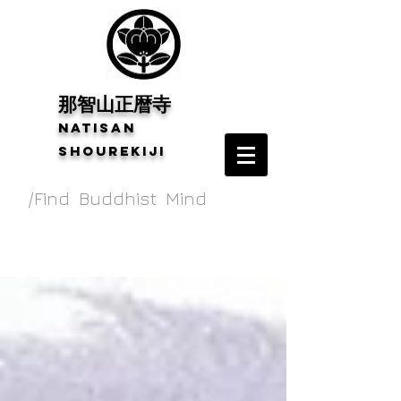
​那智山正暦寺
Natisan
shourekiji
/Find Buddhist Mind