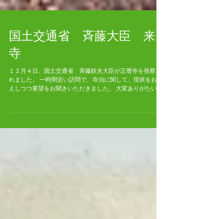
国土交通省 斉藤大臣 来
寺
１２月４日、国土交通省 斉藤鉄夫大臣が正暦寺を視察さ
れました。 一時間近い訪問で、寺泊に関して、現状をお伝
えしつつ要望をお聞きいただきました。 大変ありがたい機
会を頂戴し、関係いただいた皆様に心より御礼を申し上げ
ます。 コロナウイルスの影響もあり、寺泊というものが今
後どうな...