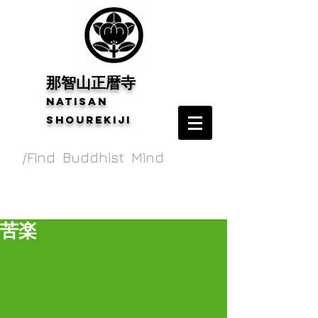
​那智山正暦寺
Natisan
shourekiji
/Find Buddhist Mind
苦楽