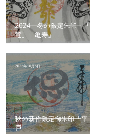
2024 冬の限定朱印 「昇
竜」「亀寿」
2023年10月5日
秋の新作限定御朱印「平
戸」