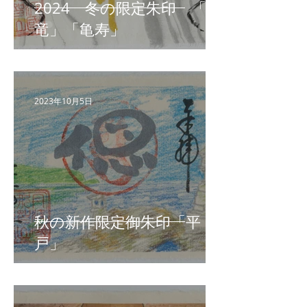
2024 冬の限定朱印 「昇
竜」「亀寿」
2023年10月5日
秋の新作限定御朱印「平
戸」