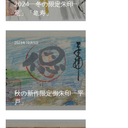
2024 冬の限定朱印 「昇
竜」「亀寿」
2023年10月5日
秋の新作限定御朱印「平
戸」